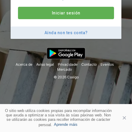
Iniciar sesión
Aínda non tes conta?
Acerca de
Aviso legal
Privacidade
Contacto
Eventos
Mercado
© 2026 Caxigo
O sitio web utiliza cookies propias para recompilar información
que axuda a optimizar a súa visita ás súas páxinas web. Non
se utilizarán as cookies para recoller información de carácter
persoal.
Aprende máis