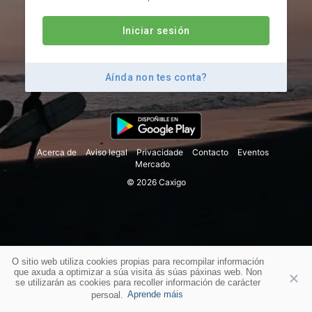
Iniciar sesión
Aínda non tes conta?
Acerca de
Aviso legal
Privacidade
Contacto
Eventos
Mercado
© 2026 Caxigo
O sitio web utiliza cookies propias para recompilar información
que axuda a optimizar a súa visita ás súas páxinas web. Non
se utilizarán as cookies para recoller información de carácter
persoal.
Aprende máis