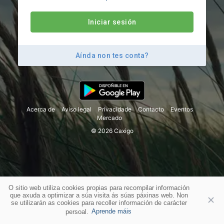
Iniciar sesión
Aínda non tes conta?
Acerca de
Aviso legal
Privacidade
Contacto
Eventos
Mercado
© 2026 Caxigo
O sitio web utiliza cookies propias para recompilar información
que axuda a optimizar a súa visita ás súas páxinas web. Non
se utilizarán as cookies para recoller información de carácter
persoal.
Aprende máis