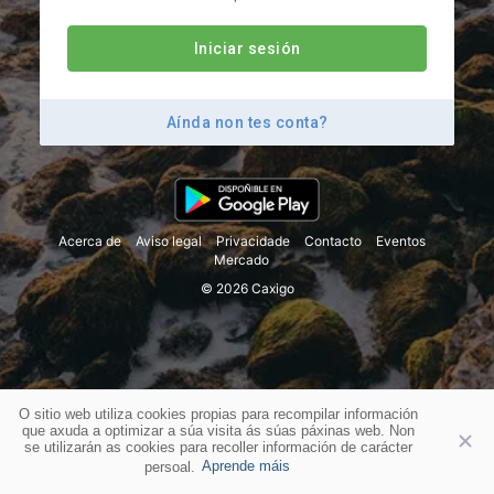
Iniciar sesión
Aínda non tes conta?
Acerca de
Aviso legal
Privacidade
Contacto
Eventos
Mercado
© 2026 Caxigo
O sitio web utiliza cookies propias para recompilar información
que axuda a optimizar a súa visita ás súas páxinas web. Non
se utilizarán as cookies para recoller información de carácter
persoal.
Aprende máis