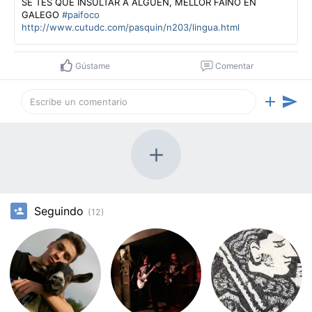
SE TES QUE INSULTAR A ALGUÉN, MELLOR FAINO EN
GALEGO
#paifoco
http://www.cutudc.com/pasquin/n203/lingua.html
Gústame
Comentar
Seguindo
(12)