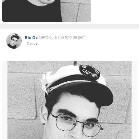
cambiou a súa foto de perfil
Blu Gz
7 anos