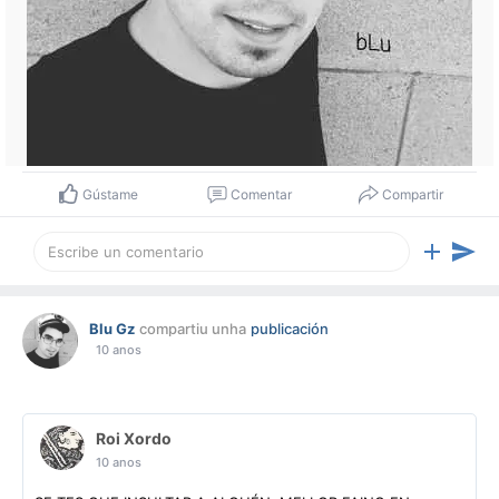
Gústame
Comentar
Compartir
Blu Gz
compartiu unha
publicación
10 anos
Roi Xordo
10 anos