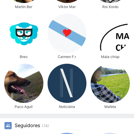
Martin Ber
Víktor Mar
Roi Xordo
Breo
Carmen F.r
Mala chisp
Paco Agull
Noticieira
Mafela
Seguidores
(14)