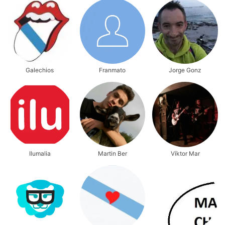
Galechios
Franmato
Jorge Gonz
Ilumalia
Martin Ber
Víktor Mar