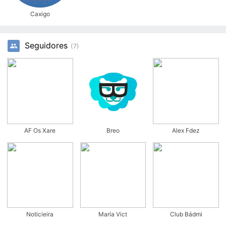
Caxigo
Seguidores
(7)
AF Os Xare
Breo
Alex Fdez
Noticieira
María Vict
Club Bádmi