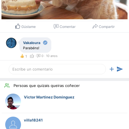
Gústame
Comentar
Compartir
Vakaloura
Parabéns!
·
0
·
10 anos
1
Persoas que quizais queiras coñecer
Victor Martinez Dominguez
villa18241